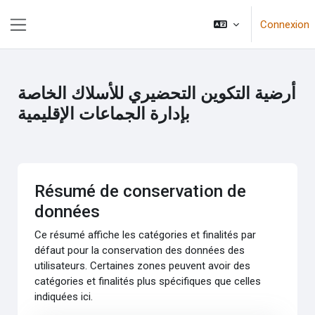
Passer au contenu principal
Connexion
Panneau latéral
أرضية التكوين التحضيري للأسلاك الخاصة
بإدارة الجماعات الإقليمية
Résumé de conservation de
données
Ce résumé affiche les catégories et finalités par
défaut pour la conservation des données des
utilisateurs. Certaines zones peuvent avoir des
catégories et finalités plus spécifiques que celles
indiquées ici.